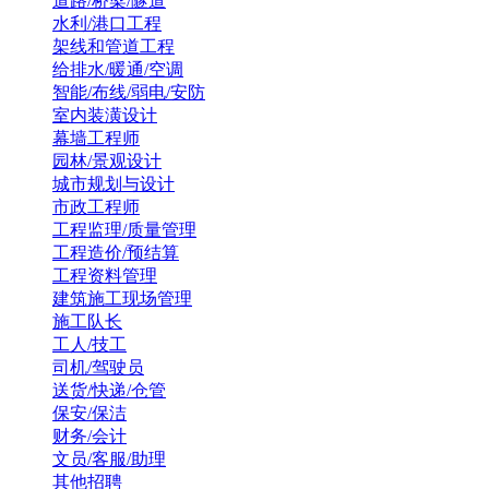
道路/桥梁/隧道
水利/港口工程
架线和管道工程
给排水/暖通/空调
智能/布线/弱电/安防
室内装潢设计
幕墙工程师
园林/景观设计
城市规划与设计
市政工程师
工程监理/质量管理
工程造价/预结算
工程资料管理
建筑施工现场管理
施工队长
工人/技工
司机/驾驶员
送货/快递/仓管
保安/保洁
财务/会计
文员/客服/助理
其他招聘