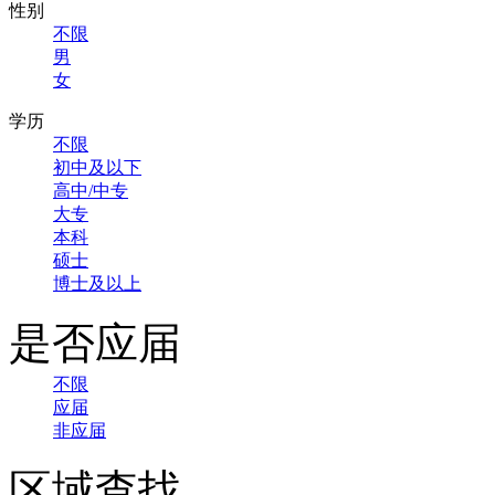
性别
不限
男
女
学历
不限
初中及以下
高中/中专
大专
本科
硕士
博士及以上
是否应届
不限
应届
非应届
区域查找