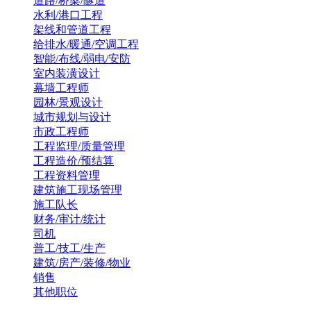
道路/桥梁/隧道
水利/港口工程
架线和管道工程
给排水/暖通/空调工程
智能/布线/弱电/安防
室内装潢设计
幕墙工程师
园林/景观设计
城市规划与设计
市政工程师
工程监理/质量管理
工程造价/预结算
工程资料管理
建筑施工现场管理
施工队长
财务/审计/统计
司机
普工/技工/生产
建筑/房产/装修/物业
销售
其他职位