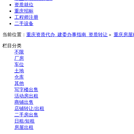
资质就位
重庆招标
工程师注册
二手设备
当前位置：
重庆资质代办_建委办事指南_资质转让
重庆房屋
>
栏目分类
不限
厂房
车位
土地
仓库
其他
写字楼出售
活动房出租
商铺出售
店铺转让/出租
二手房出售
日租/短租
房屋出租