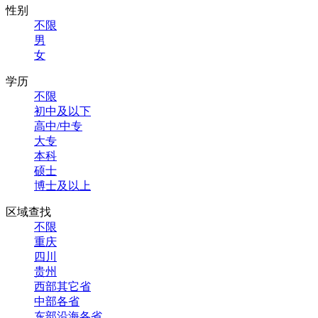
性别
不限
男
女
学历
不限
初中及以下
高中/中专
大专
本科
硕士
博士及以上
区域查找
不限
重庆
四川
贵州
西部其它省
中部各省
东部沿海各省