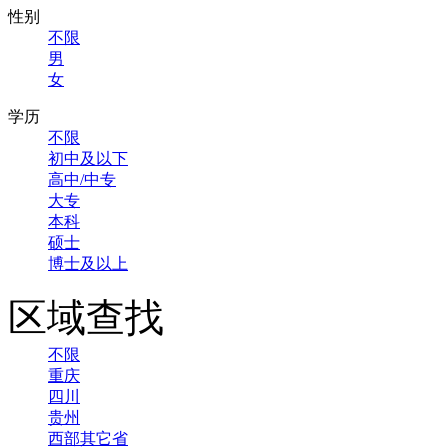
性别
不限
男
女
学历
不限
初中及以下
高中/中专
大专
本科
硕士
博士及以上
区域查找
不限
重庆
四川
贵州
西部其它省