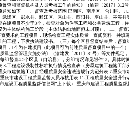
督查和监督机构及人员考核工作的通知》（渝建〔2017〕312
项通知如下：一、督查及考核范围 巴南区、南岸区、合川区、九
、武隆区、彭水县、黔江区、秀山县、酉阳县、巫山县、巫溪县等
查在建项目不少于3个，检查对象为住宅工程和公共建筑工程，
为主体结构施工阶段（主体结构出地面但未封顶）。 二、督查及
督查要求的工程项目，现场检查工程实体质量，查阅资料，并填
准的工程，下发执法建议书。（三）每个区县督查结束后，督查
项目，1个为在建项目（此项目可为前述质量督查项目中的一个
质量监督管理实施办法》（渝建发〔2011〕81号）等文件规
每组督查4-5个区县（自治县），分组情况详见附件12。具体时
表 3.工程建设强制性标准执行情况检查表（房屋建筑工程施工部
.重庆市建筑施工项目经理质量安全违法违规行为记分表 7.重庆
0.重庆市建设工程质量监督人员考核用表 11.工程质量安全提升
工程质量监督信息网”上下载） 重庆市建设工程质量监督总站 20