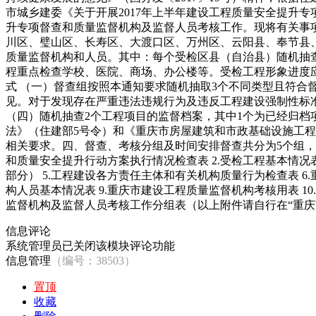
市城乡建委《关于开展2017年上半年建设工程质量安全提升专项
升专项督查和质量监督机构及监督人员考核工作。现将有关事
川区、璧山区、长寿区、大渡口区、万州区、云阳县、奉节县
质量监督机构和人员。其中：每个受检区县（自治县）随机抽
程重点检查学校、医院、商场、办公楼等。受检工程形象进度应
式 （一）督查组按照本通知要求随机抽取3个不同类型且符合
见。对于发现存在严重违法违规行为及违反工程建设强制性标
（四）随机抽查2个工程项目的监督档案，其中1个为已经归档
法》（住建部5号令）和《重庆市房屋建筑和市政基础设施工程
相关要求。四、督查、考核分组及时间安排督查共分为5个组，
和质量安全提升行动方案执行情况检查表 2.受检工程基本情况
部分） 5.工程建设各方责任主体和有关机构质量行为检查表 6
构人员基本情况表 9.重庆市建设工程质量监督机构考核用表 1
监督机构及监督人员考核工作分组表（以上附件请自行在“重庆市建设
信息评论
系统管理员已关闭该模块评论功能
信息管理
（编号：38503）
置顶
收藏