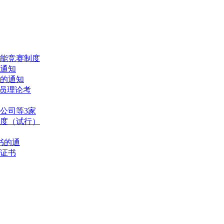
能竞赛制度
的通知
的通知
人员理论考
公司等3家
度（试行）
书的通
格证书