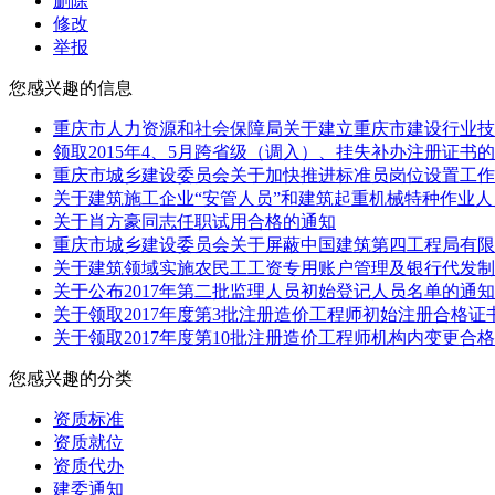
删除
修改
举报
您感兴趣的信息
重庆市人力资源和社会保障局关于建立重庆市建设行业技
领取2015年4、5月跨省级（调入）、挂失补办注册证书
重庆市城乡建设委员会关于加快推进标准员岗位设置工作
关于建筑施工企业“安管人员”和建筑起重机械特种作业
关于肖方豪同志任职试用合格的通知
重庆市城乡建设委员会关于屏蔽中国建筑第四工程局有限
关于建筑领域实施农民工工资专用账户管理及银行代发制
关于公布2017年第二批监理人员初始登记人员名单的通知
关于领取2017年度第3批注册造价工程师初始注册合格证
关于领取2017年度第10批注册造价工程师机构内变更合
您感兴趣的分类
资质标准
资质就位
资质代办
建委通知