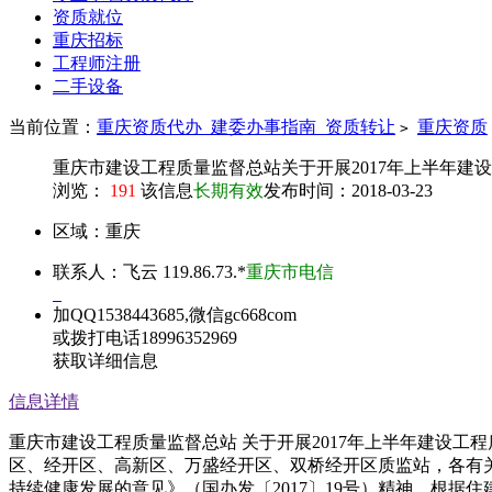
资质就位
重庆招标
工程师注册
二手设备
当前位置：
重庆资质代办_建委办事指南_资质转让
重庆资质
>
重庆市建设工程质量监督总站关于开展2017年上半年建
浏览：
191
该信息
长期有效
发布时间：2018-03-23
区域：
重庆
联系人：
飞云
119.86.73.*
重庆市电信
加QQ1538443685,微信gc668com
或拨打电话18996352969
获取详细信息
信息详情
重庆市建设工程质量监督总站 关于开展2017年上半年建设工程
区、经开区、高新区、万盛经开区、双桥经开区质监站，各有
持续健康发展的意见》（国办发〔2017〕19号）精神，根据住