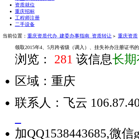
资质就位
重庆招标
工程师注册
二手设备
当前位置：
重庆资质代办_建委办事指南_资质转让
重庆资质
>
领取2015年4、5月跨省级（调入）、挂失补办注册证书
浏览：
281
该信息
长期
区域：
重庆
联系人：
飞云
106.87.40
加QQ1538443685,微信g