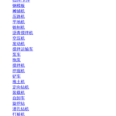
扣件/卡件
钢模板
摊铺机
压路机
平地机
铣刨机
沥青搅拌机
空压机
发动机
搅拌运输车
泵车
拖泵
搅拌机
挖掘机
铲车
推土机
定向钻机
装载机
自卸车
旋挖钻
潜孔钻机
打桩机