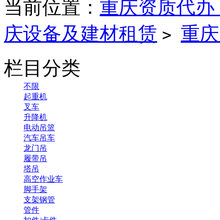
当前位置：
重庆资质代办
庆设备及建材租赁
重庆
>
栏目分类
不限
起重机
叉车
升降机
电动吊篮
汽车吊车
龙门吊
履带吊
塔吊
高空作业车
脚手架
支架钢管
管件