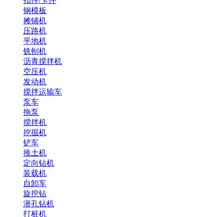
扣件/卡件
钢模板
摊铺机
压路机
平地机
铣刨机
沥青搅拌机
空压机
发动机
搅拌运输车
泵车
拖泵
搅拌机
挖掘机
铲车
推土机
定向钻机
装载机
自卸车
旋挖钻
潜孔钻机
打桩机