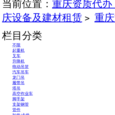
当前位置：
重庆资质代办
庆设备及建材租赁
重庆
>
栏目分类
不限
起重机
叉车
升降机
电动吊篮
汽车吊车
龙门吊
履带吊
塔吊
高空作业车
脚手架
支架钢管
管件