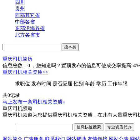
四川
贵州
西部其它省
中部各省
东部沿海各省
北方各省市
重庆司机简历
信息总数：
0
，您知道吗？置顶发布的信息可使成交率提高50
重庆司机相关资质>>
求职位
发布时间
是否应届
性别
年龄
学历
工作年限
共0记录
马上发布一条司机相关资质»
重庆司机频道
重庆司机频道为您提供重庆司机相关资质，在此有大量重庆司
网站简介
广告服务
联系我们
网站帮助
友情链接
网站公告
网站