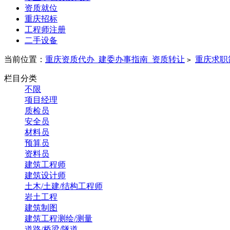
资质就位
重庆招标
工程师注册
二手设备
当前位置：
重庆资质代办_建委办事指南_资质转让
重庆求职
>
栏目分类
不限
项目经理
质检员
安全员
材料员
预算员
资料员
建筑工程师
建筑设计师
土木/土建/结构工程师
岩土工程
建筑制图
建筑工程测绘/测量
道路/桥梁/隧道