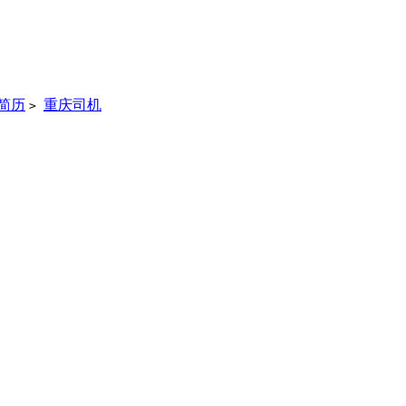
简历
重庆司机
>