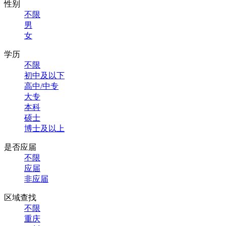
性别
不限
男
女
学历
不限
初中及以下
高中/中专
大专
本科
硕士
博士及以上
是否应届
不限
应届
非应届
区域查找
不限
重庆