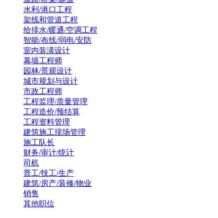
水利/港口工程
架线和管道工程
给排水/暖通/空调工程
智能/布线/弱电/安防
室内装潢设计
幕墙工程师
园林/景观设计
城市规划与设计
市政工程师
工程监理/质量管理
工程造价/预结算
工程资料管理
建筑施工现场管理
施工队长
财务/审计/统计
司机
普工/技工/生产
建筑/房产/装修/物业
销售
其他职位