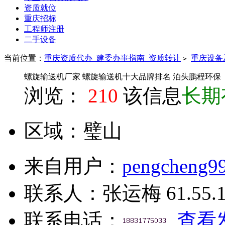
资质就位
重庆招标
工程师注册
二手设备
当前位置：
重庆资质代办_建委办事指南_资质转让
重庆设备
>
螺旋输送机厂家 螺旋输送机十大品牌排名 泊头鹏程环保
浏览：
210
该信息
长期
区域：
璧山
来自用户：
pengcheng9
联系人：
张运梅
61.55.
联系电话：
查看