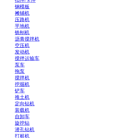
扣件/卡件
钢模板
摊铺机
压路机
平地机
铣刨机
沥青搅拌机
空压机
发动机
搅拌运输车
泵车
拖泵
搅拌机
挖掘机
铲车
推土机
定向钻机
装载机
自卸车
旋挖钻
潜孔钻机
打桩机