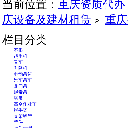
当前位置：
重庆资质代办
庆设备及建材租赁
重庆
>
栏目分类
不限
起重机
叉车
升降机
电动吊篮
汽车吊车
龙门吊
履带吊
塔吊
高空作业车
脚手架
支架钢管
管件