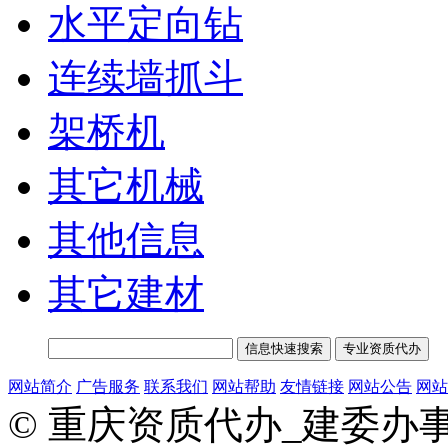
水平定向钻
连续墙抓斗
架桥机
其它机械
其他信息
其它建材
网站简介
广告服务
联系我们
网站帮助
友情链接
网站公告
网站
© 重庆资质代办_建委办